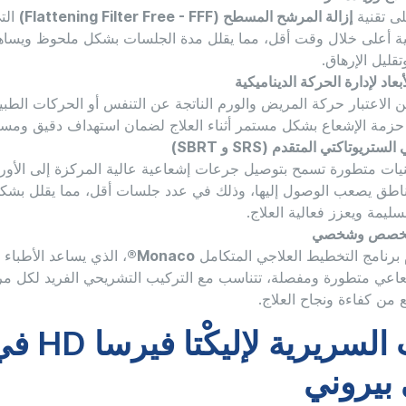
لى تقنية
إزالة المرشح المسطح (Flattening Filter Free - FFF)
الت
 أعلى خلال وقت أقل، مما يقلل مدة الجلسات بشكل ملحوظ ويسا
قليل الإرهاق.
عاد لإدارة الحركة الديناميكية
ين الاعتبار حركة المريض والورم الناتجة عن التنفس أو الحركات الطبي
 حزمة الإشعاع بشكل مستمر أثناء العلاج لضمان استهداف دقيق ومست
تريوتاكتي المتقدم (SRS و SBRT)
نيات متطورة تسمح بتوصيل جرعات إشعاعية عالية المركزة إلى الأورا
ناطق يصعب الوصول إليها، وذلك في عدد جلسات أقل، مما يقلل بشكل
ليمة ويعزز فعالية العلاج.
مخصص وشخصي
برنامج التخطيط العلاجي المتكامل
Monaco®
، الذي يساعد الأطباء
عي متطورة ومفصلة، تتناسب مع التركيب التشريحي الفريد لكل 
 من كفاءة ونجاح العلاج.
التطبيقات السريرية لإليكْتا ف
يروني