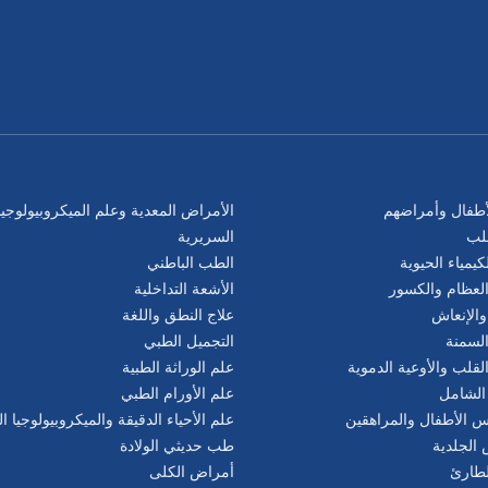
طفال وأمراضهم
الأمراض المعدية وعلم الميكروبيولوجيا
لب
السريرية
كيمياء الحيوية
الطب الباطني
لعظام والكسور
الأشعة التداخلية
والإنعاش
علاج النطق واللغة
لسمنة
التجميل الطبي
قلب والأوعية الدموية
علم الوراثة الطبية
الشامل
علم الأورام الطبي
الأطفال والمراهقين
علم الأحياء الدقيقة والميكروبيولوجيا ا
 الجلدية
طب حديثي الولادة
طارئ
أمراض الكلى