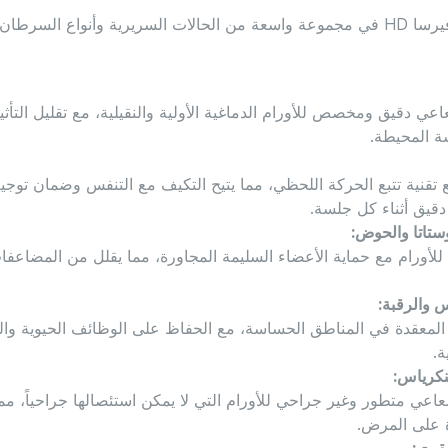
يُستخدم نظام إليكْتا فيرسا HD في مجموعة واسعة من الحالات السريرية وأنواع ا
عي دقيق ومخصص للأورام الدماغية الأولية والنقيلية، مع تقليل التأثي
ة المحيطة.
مع تقنية تتبع الحركة اللحظي، مما يتيح التكيف مع التنفس وضمان توج
قيق أثناء كل جلسة.
ستاتا والحوض:
لأورام مع حماية الأعضاء السليمة المجاورة، مما يقلل من المضاع
 والرقبة:
 المعقدة في المناطق الحساسة، مع الحفاظ على الوظائف الحيوية وا
ة.
بنكرياس:
اعي متطور وغير جراحي للأورام التي لا يمكن استئصالها جراحياً، مم
على المرض.