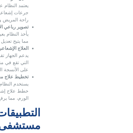
يعتمد النظام ع
جرعات إشعاعية
راحة المريض وت
تصوير رباعي الأب
يأخذ النظام بع
مما يتيح تعديل
العلاج الإشعاعي الس
يدعم الجهاز تق
التي تقع في م
على الأنسجة الس
تخطيط علاج 
يستخدم النظام 
خطط علاج إشعا
الورم، مما يرفع
مستشفى ب