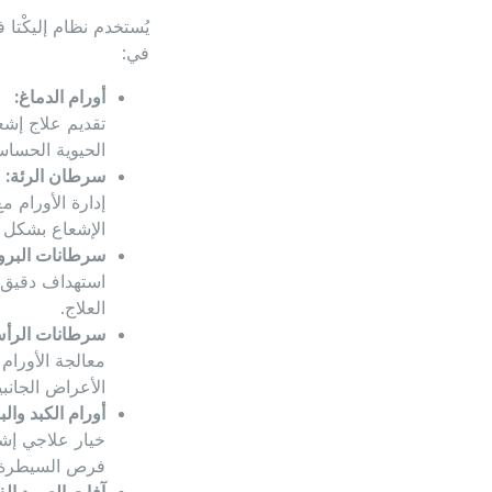
في:
أورام الدماغ:
تقديم علاج إشعا
الحيوية الحساس
سرطان الرئة:
إدارة الأورام 
الإشعاع بشكل د
سرطانات البرو
استهداف دقيق ل
العلاج.
سرطانات الرأس
معالجة الأورام
الأعراض الجانبي
أورام الكبد وال
خيار علاجي إشع
فرص السيطرة 