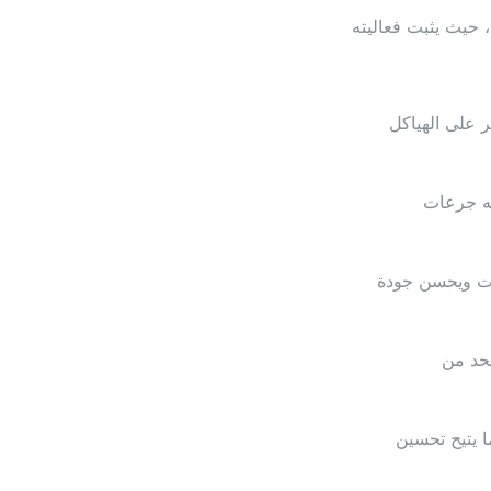
لسرطان، حيث يثبت فعاليته
ر على الهياكل
يه جرعات
فات ويحسن جودة
لحد من
ا يتيح تحسين