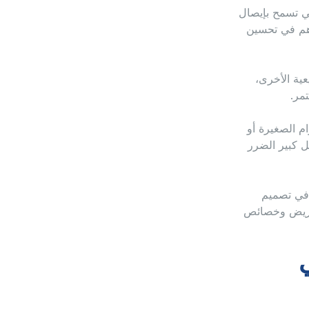
ي تسمح بإيصال
هم في تحسين
عية الأخرى،
مر.
م الصغيرة أو
 كبير الضرر
 في تصميم
مريض وخصائص
يرسا HD في