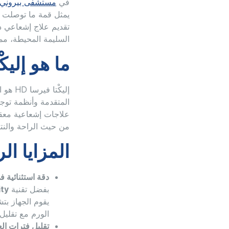
في
مستشفى بيروني
يمثل قمة ما توصلت إل
تقديم علاج إشعاعي 
السليمة المحيطة، مما
ما هو إليكْت
إليكْ
المتقدمة وأنظمة توجي
علاجات إشعاعية معقد
من حيث الراحة والنتا
المزايا الر
دقة استثنائية ف
بفضل تقنية
ty™
يقوم الجهاز بت
الورم مع تقليل
تقليل فترات الع