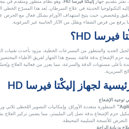
، نعتز بتقديم جهاز
إليكْتا فيرسا HD
، وهو نظام متطور ومتقدم في مجال
يه التكنولوجيا الحديثة في علاج السرطان. يُعد هذا المسرّع الخطي ا
دقيق ومُخصص، حيث يتيح استهداف الأورام بشكل فعال مع الحرص عل
 يرفع من فرص الشفاء ويقلل من الآثار الجانبية غير المرغوبة.
ا فيرسا HD؟
تا فيرسا HD هو الجيل الجديد والمتطور من المسرعات الخطية، مزود بأحدث تقنيات 
ه حزم الإشعاع بدقة فائقة. يسمح هذا الجهاز لفريق الأطباء المختصين 
ة بأعلى مستويات الدقة والسرعة، مما يعزز من فعالية العلاج ويُحس
ئج السريرية.
ئيسية لجهاز إليكْتا فيرسا HD
ي توجيه الإشعاع
Agili
المتطورة متعددة الأوراق، وإمكانيات التصوير اللحظي ثلاثي وربا
شكيل حزم الإشعاع بدقة تصل إلى المليمتر، مما يضمن تركيز العلاج 
 التعرض للأنسجة السليمة المحيطة.
لاج وزيادة الراحة