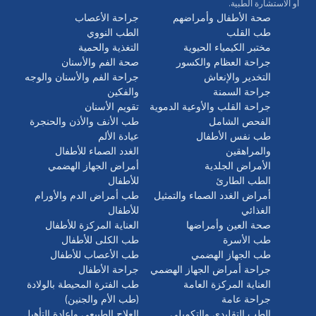
أو الاستشارة الطبية.
صحة الأطفال وأمراضهم
جراحة الأعصاب
طب القلب
الطب النووي
مختبر الكيمياء الحيوية
التغذية والحمية
جراحة العظام والكسور
صحة الفم والأسنان
التخدير والإنعاش
جراحة الفم والأسنان والوجه
جراحة السمنة
والفكين
جراحة القلب والأوعية الدموية
تقويم الأسنان
الفحص الشامل
طب الأنف والأذن والحنجرة
طب نفس الأطفال
عيادة الألم
والمراهقين
الغدد الصماء للأطفال
الأمراض الجلدية
أمراض الجهاز الهضمي
الطب الطارئ
للأطفال
أمراض الغدد الصماء والتمثيل
طب أمراض الدم والأورام
الغذائي
للأطفال
صحة العين وأمراضها
العناية المركزة للأطفال
طب الأسرة
طب الكلى للأطفال
طب الجهاز الهضمي
طب الأعصاب للأطفال
جراحة أمراض الجهاز الهضمي
جراحة الأطفال
العناية المركزة العامة
طب الفترة المحيطة بالولادة
جراحة عامة
(طب الأم والجنين)
الطب التقليدي والتكميلي
العلاج الطبيعي وإعادة التأهيل