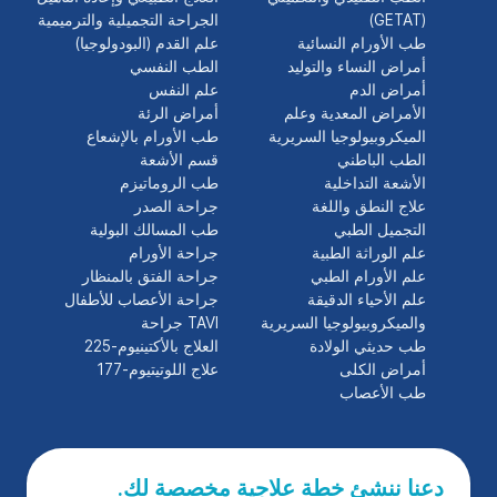
(GETAT)
الجراحة التجميلية والترميمية
طب الأورام النسائية
علم القدم (البودولوجيا)
أمراض النساء والتوليد
الطب النفسي
أمراض الدم
علم النفس
الأمراض المعدية وعلم
أمراض الرئة
الميكروبيولوجيا السريرية
طب الأورام بالإشعاع
الطب الباطني
قسم الأشعة
الأشعة التداخلية
طب الروماتيزم
علاج النطق واللغة
جراحة الصدر
التجميل الطبي
طب المسالك البولية
علم الوراثة الطبية
جراحة الأورام
علم الأورام الطبي
جراحة الفتق بالمنظار
علم الأحياء الدقيقة
جراحة الأعصاب للأطفال
والميكروبيولوجيا السريرية
TAVI جراحة
طب حديثي الولادة
العلاج بالأكتينيوم-225
أمراض الكلى
علاج اللوتيتيوم-177
طب الأعصاب
دعنا ننشئ خطة علاجية مخصصة لك.