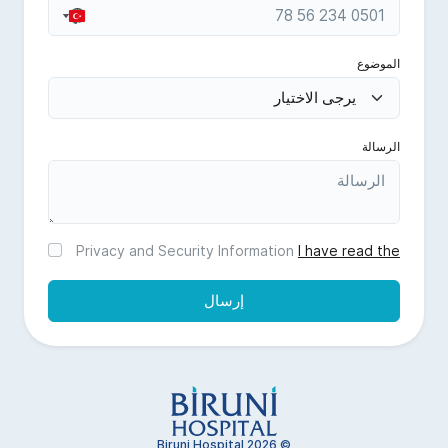
No
Turkey
country
+90
selected
الموضوع
الرسالة
Privacy and Security Information
I have read the
إرسال
© 2026 Biruni Hospital