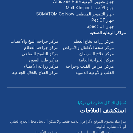
جهاز تصوير الأوعية Artis Zee Pure
جهاز الأشعة MultiX Impact
جهاز التصوير المقطعي SOMATOM Go.Now
جهاز Pet CT
جهاز Spect CT
مراكز الرعاية الصحية
مركز زراعة نخاع العظم
مركز جراحة المخ والأعصاب
مركز صحة الأطفال والأمراض
مركز جراحة العظام
مركز علاج السرطان
مركز التلقيح الصناعي
مركز الجراحة العامة
مركز طب العيون
مركز أمراض القلب وجراحة
مركز زراعة الأعضاء
القلب والأوعية الدموية
مركز العلاج بالخلايا الجذعية
نُسهّل لك كل خطوة في تركيا.
استكشف العلاجات
تم إعداد محتوى الموقع لأغراض إعلامية فقط، ولا يمكن أن يحل محل العلاج الطبي
أو الاستشارة الطبية.
صحة الأطفال وأمراضهم
جراحة الأعصاب