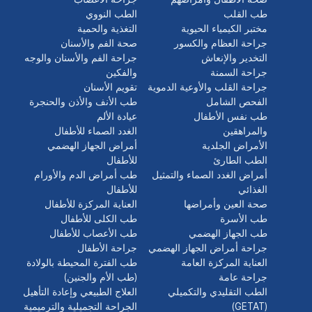
طب القلب
الطب النووي
مختبر الكيمياء الحيوية
التغذية والحمية
جراحة العظام والكسور
صحة الفم والأسنان
التخدير والإنعاش
جراحة الفم والأسنان والوجه
جراحة السمنة
والفكين
جراحة القلب والأوعية الدموية
تقويم الأسنان
الفحص الشامل
طب الأنف والأذن والحنجرة
طب نفس الأطفال
عيادة الألم
والمراهقين
الغدد الصماء للأطفال
الأمراض الجلدية
أمراض الجهاز الهضمي
الطب الطارئ
للأطفال
أمراض الغدد الصماء والتمثيل
طب أمراض الدم والأورام
الغذائي
للأطفال
صحة العين وأمراضها
العناية المركزة للأطفال
طب الأسرة
طب الكلى للأطفال
طب الجهاز الهضمي
طب الأعصاب للأطفال
جراحة أمراض الجهاز الهضمي
جراحة الأطفال
العناية المركزة العامة
طب الفترة المحيطة بالولادة
جراحة عامة
(طب الأم والجنين)
الطب التقليدي والتكميلي
العلاج الطبيعي وإعادة التأهيل
(GETAT)
الجراحة التجميلية والترميمية