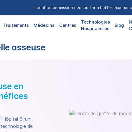
Location permission needed for a better experienc
Technologies
N
Traitements
Médecins
Centres
Blog
Hospitalières
C
lle osseuse
use en
néfices
’Hôpital Biruni
 technologie de